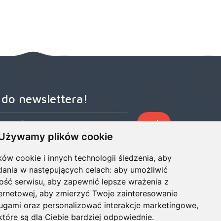
 do newslettera!
Używamy plików cookie
zego Newslettera, aby otrzymywać wczesne oferty
ze wiadomości, informacje o sprzedaży i promocjach.
ków cookie i innych technologii śledzenia, aby
dania w następujących celach:
aby umożliwić
ość serwisu
,
aby zapewnić lepsze wrażenia z
ternetowej
,
aby zmierzyć Twoje zainteresowanie
ługami oraz personalizować interakcje marketingowe
,
tóre są dla Ciebie bardziej odpowiednie
.