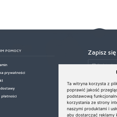
UM POMOCY
Zapisz się
amin
yka prywatności
Zapisz się do nas
kt
rabatowe, najnows
Ta witryna korzysta z pli
 dostawy
poprawić jakość przeglą
podstawową funkcjonaln
 płatności
korzystania ze strony in
naszymi produktami i us
aby dostarczać reklamy k