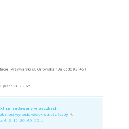
aciej Przywarski ul. Orłowska 13a Łódź 93-451
E przed 13.12.2024
kt sprzedawany w paczkach:
uk musi wynosić wielokrotność liczby
4
.
. 4, 8, 12, 20, 40, 80 ...