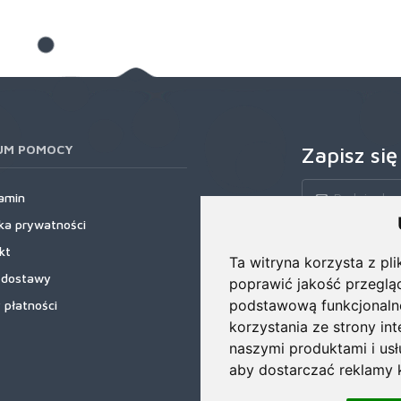
UM POMOCY
Zapisz się
amin
yka prywatności
Zapisz się do nas
kt
rabatowe, najnows
Ta witryna korzysta z pli
 dostawy
poprawić jakość przeglą
podstawową funkcjonaln
 płatności
korzystania ze strony in
naszymi produktami i us
aby dostarczać reklamy k