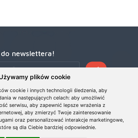
 do newslettera!
Używamy plików cookie
zego Newslettera, aby otrzymywać wczesne oferty
ze wiadomości, informacje o sprzedaży i promocjach.
ków cookie i innych technologii śledzenia, aby
dania w następujących celach:
aby umożliwić
ość serwisu
,
aby zapewnić lepsze wrażenia z
ternetowej
,
aby zmierzyć Twoje zainteresowanie
ługami oraz personalizować interakcje marketingowe
,
tóre są dla Ciebie bardziej odpowiednie
.