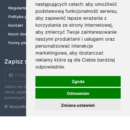
następujących celach:
aby umożliwić
Regulamin
podstawową funkcjonalność serwisu
,
Polityka prywatności
aby zapewnić lepsze wrażenia z
korzystania ze strony internetowej
,
Kontakt
aby zmierzyć Twoje zainteresowanie
Koszt dostawy
naszymi produktami i usługami oraz
Formy płatności
personalizować interakcje
marketingowe
,
aby dostarczać
reklamy które są dla Ciebie bardziej
Zapisz się do newslettera!
odpowiednie
.
Zgoda
Zapisz się do naszego Newslettera, aby otrzymywać wczesne
oferty rabatowe, najnowsze wiadomości, informacje o sprzedaży i
Odmawiam
promocjach.
Zmiana ustawień
© Wszystkie prawa zastrzerzone. 2026