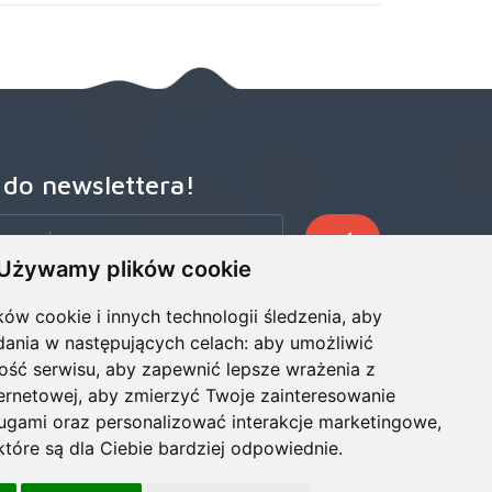
 do newslettera!
Używamy plików cookie
zego Newslettera, aby otrzymywać wczesne oferty
ze wiadomości, informacje o sprzedaży i promocjach.
ków cookie i innych technologii śledzenia, aby
dania w następujących celach:
aby umożliwić
ość serwisu
,
aby zapewnić lepsze wrażenia z
ternetowej
,
aby zmierzyć Twoje zainteresowanie
ługami oraz personalizować interakcje marketingowe
,
tóre są dla Ciebie bardziej odpowiednie
.