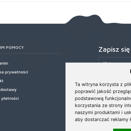
UM POMOCY
Zapisz się
amin
yka prywatności
Zapisz się do nas
kt
rabatowe, najnows
Ta witryna korzysta z pli
 dostawy
poprawić jakość przeglą
podstawową funkcjonaln
 płatności
korzystania ze strony in
naszymi produktami i us
aby dostarczać reklamy k