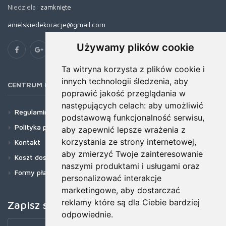
Niedziela:
zamknięte
anielskiedekoracje@gmail.com
Używamy plików cookie
Ta witryna korzysta z plików cookie i
innych technologii śledzenia, aby
CENTRUM POMOCY
poprawić jakość przeglądania w
następujących celach:
aby umożliwić
Regulamin
podstawową funkcjonalność serwisu
,
Polityka prywatności
aby zapewnić lepsze wrażenia z
korzystania ze strony internetowej
,
Kontakt
aby zmierzyć Twoje zainteresowanie
Koszt dostawy
naszymi produktami i usługami oraz
Formy płatności
personalizować interakcje
marketingowe
,
aby dostarczać
reklamy które są dla Ciebie bardziej
Zapisz się do newslettera!
odpowiednie
.