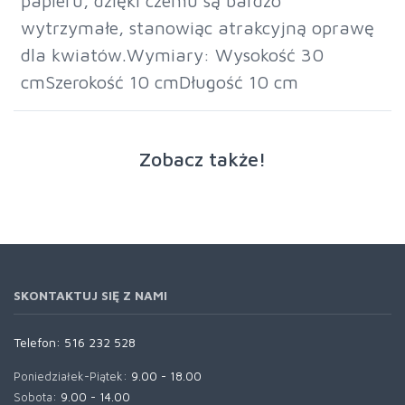
papieru, dzięki czemu są bardzo
wytrzymałe, stanowiąc atrakcyjną oprawę
dla kwiatów.Wymiary: Wysokość 30
cmSzerokość 10 cmDługość 10 cm
Zobacz także!
SKONTAKTUJ SIĘ Z NAMI
Telefon:
516 232 528
Poniedziałek-Piątek:
9.00 - 18.00
Sobota:
9.00 - 14.00