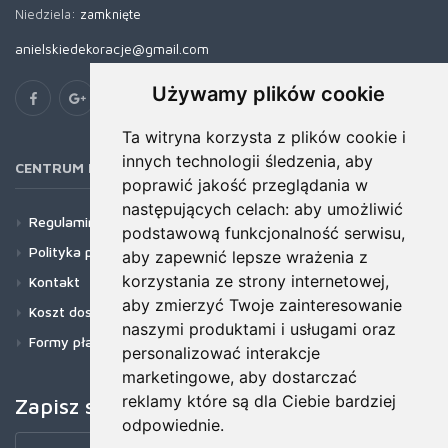
Niedziela:
zamknięte
anielskiedekoracje@gmail.com
Używamy plików cookie
Ta witryna korzysta z plików cookie i
innych technologii śledzenia, aby
CENTRUM POMOCY
poprawić jakość przeglądania w
następujących celach:
aby umożliwić
Regulamin
podstawową funkcjonalność serwisu
,
Polityka prywatności
aby zapewnić lepsze wrażenia z
korzystania ze strony internetowej
,
Kontakt
aby zmierzyć Twoje zainteresowanie
Koszt dostawy
naszymi produktami i usługami oraz
Formy płatności
personalizować interakcje
marketingowe
,
aby dostarczać
reklamy które są dla Ciebie bardziej
Zapisz się do newslettera!
odpowiednie
.