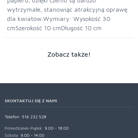
papieru, dzięki czemu są bardzo
wytrzymałe, stanowiąc atrakcyjną oprawę
dla kwiatów.Wymiary: Wysokość 30
cmSzerokość 10 cmDługość 10 cm
Zobacz także!
SKONTAKTUJ SIĘ Z NAMI
Telefon:
516 232 528
Poniedziałek-Piątek:
9.00 - 18.00
Sobota:
9.00 - 14.00