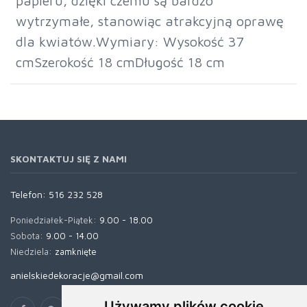
papieru, dzięki czemu są bardzo
wytrzymałe, stanowiąc atrakcyjną oprawę
dla kwiatów.Wymiary: Wysokość 37
cmSzerokość 18 cmDługość 18 cm
SKONTAKTUJ SIĘ Z NAMI
Telefon:
516 232 528
Poniedziałek-Piątek:
9.00 - 18.00
Sobota:
9.00 - 14.00
Niedziela:
zamknięte
anielskiedekoracje@gmail.com
Używamy plików cookie