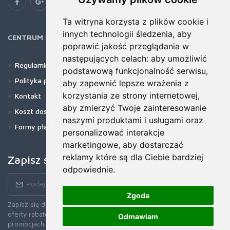
Ta witryna korzysta z plików cookie i
innych technologii śledzenia, aby
CENTRUM POMOCY
poprawić jakość przeglądania w
następujących celach:
aby umożliwić
Regulamin
podstawową funkcjonalność serwisu
,
Polityka prywatności
aby zapewnić lepsze wrażenia z
korzystania ze strony internetowej
,
Kontakt
aby zmierzyć Twoje zainteresowanie
Koszt dostawy
naszymi produktami i usługami oraz
Formy płatności
personalizować interakcje
marketingowe
,
aby dostarczać
reklamy które są dla Ciebie bardziej
Zapisz się do newslettera!
odpowiednie
.
Zgoda
Zapisz się do naszego Newslettera, aby otrzymywać wczesne
oferty rabatowe, najnowsze wiadomości, informacje o sprzedaży i
Odmawiam
promocjach.