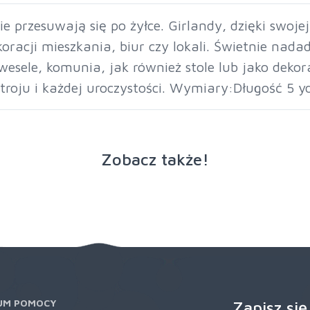
nie przesuwają się po żyłce. Girlandy, dzięki swoj
oracji mieszkania, biur czy lokali. Świetnie nad
, wesele, komunia, jak również stole lub jako dek
roju i każdej uroczystości. Wymiary:Długość 5 y
Zobacz także!
UM POMOCY
Zapisz się