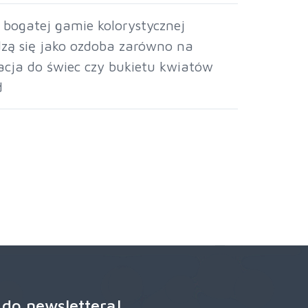
ej bogatej gamie kolorystycznej
adzą się jako ozdoba zarówno na
oracja do świec czy bukietu kwiatów
d
 do newslettera!