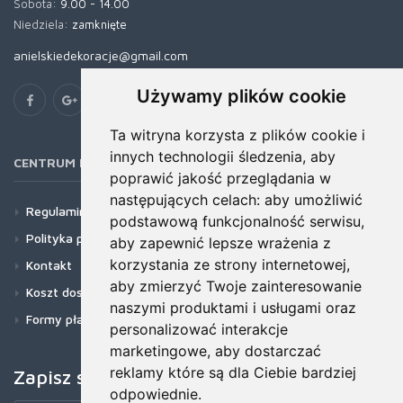
Sobota:
9.00 - 14.00
Niedziela:
zamknięte
anielskiedekoracje@gmail.com
Używamy plików cookie
Ta witryna korzysta z plików cookie i
innych technologii śledzenia, aby
CENTRUM POMOCY
poprawić jakość przeglądania w
następujących celach:
aby umożliwić
Regulamin
podstawową funkcjonalność serwisu
,
Polityka prywatności
aby zapewnić lepsze wrażenia z
korzystania ze strony internetowej
,
Kontakt
aby zmierzyć Twoje zainteresowanie
Koszt dostawy
naszymi produktami i usługami oraz
Formy płatności
personalizować interakcje
marketingowe
,
aby dostarczać
reklamy które są dla Ciebie bardziej
Zapisz się do newslettera!
odpowiednie
.