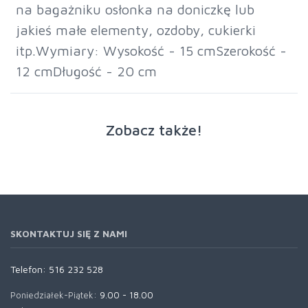
na bagażniku osłonka na doniczkę lub
jakieś małe elementy, ozdoby, cukierki
itp.Wymiary: Wysokość - 15 cmSzerokość -
12 cmDługość - 20 cm
Zobacz także!
SKONTAKTUJ SIĘ Z NAMI
Telefon:
516 232 528
Poniedziałek-Piątek:
9.00 - 18.00