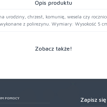
Opis produktu
a urodziny, chrzest, komunię, wesela czy rocznic
i wykonane z polirezynu. Wymiary: Wysokość 5 c
Zobacz także!
UM POMOCY
Zapisz się