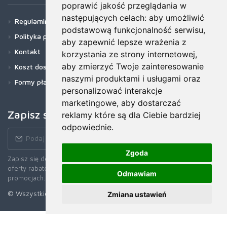
poprawić jakość przeglądania w
następujących celach:
aby umożliwić
Regulamin
podstawową funkcjonalność serwisu
,
Polityka prywatności
aby zapewnić lepsze wrażenia z
Kontakt
korzystania ze strony internetowej
,
aby zmierzyć Twoje zainteresowanie
Koszt dostawy
naszymi produktami i usługami oraz
Formy płatności
personalizować interakcje
marketingowe
,
aby dostarczać
Zapisz się do newslettera!
reklamy które są dla Ciebie bardziej
odpowiednie
.
Zgoda
Zapisz się do naszego Newslettera, aby otrzymywać wczesne
oferty rabatowe, najnowsze wiadomości, informacje o sprzedaży i
Odmawiam
promocjach.
© Wszystkie prawa zastrzerzone. 2026
Zmiana ustawień