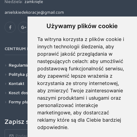
Niedziela:
zamknięte
anielskiedekoracje@gmail.com
Używamy plików cookie
Ta witryna korzysta z plików cookie i
innych technologii śledzenia, aby
CENTRUM POMOCY
poprawić jakość przeglądania w
następujących celach:
aby umożliwić
Regulamin
podstawową funkcjonalność serwisu
,
Polityka prywatności
aby zapewnić lepsze wrażenia z
korzystania ze strony internetowej
,
Kontakt
aby zmierzyć Twoje zainteresowanie
Koszt dostawy
naszymi produktami i usługami oraz
Formy płatności
personalizować interakcje
marketingowe
,
aby dostarczać
reklamy które są dla Ciebie bardziej
Zapisz się do newslettera!
odpowiednie
.