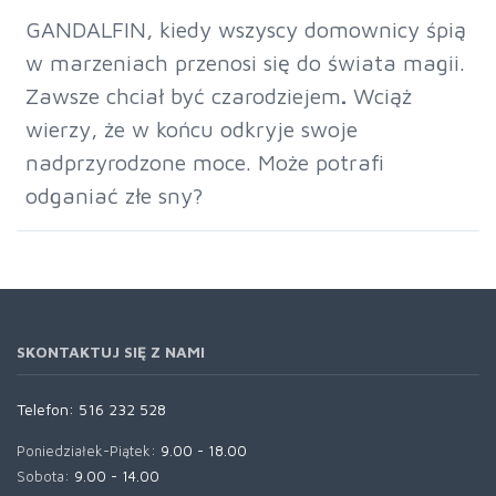
GANDALFIN, kiedy wszyscy domownicy śpią
w marzeniach przenosi się do świata magii.
Zawsze chciał być czarodziejem
.
Wciąż
wierzy, że w końcu odkryje swoje
nadprzyrodzone moce. Może potrafi
odganiać złe sny?
SKONTAKTUJ SIĘ Z NAMI
Telefon:
516 232 528
Poniedziałek-Piątek:
9.00 - 18.00
Sobota:
9.00 - 14.00