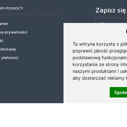
UM POMOCY
Zapisz się
amin
yka prywatności
Zapisz się do nas
kt
rabatowe, najnows
Ta witryna korzysta z pli
 dostawy
poprawić jakość przeglą
podstawową funkcjonaln
 płatności
korzystania ze strony in
naszymi produktami i us
aby dostarczać reklamy k
Zgoda