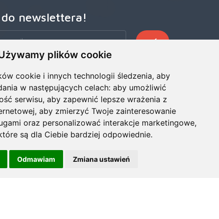
 do newslettera!
Używamy plików cookie
zego Newslettera, aby otrzymywać wczesne oferty
ze wiadomości, informacje o sprzedaży i promocjach.
ków cookie i innych technologii śledzenia, aby
dania w następujących celach:
aby umożliwić
ość serwisu
,
aby zapewnić lepsze wrażenia z
ternetowej
,
aby zmierzyć Twoje zainteresowanie
ługami oraz personalizować interakcje marketingowe
,
tóre są dla Ciebie bardziej odpowiednie
.
Odmawiam
Zmiana ustawień