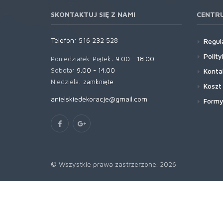
SKONTAKTUJ SIĘ Z NAMI
CENTR
Telefon:
516 232 528
Regul
Polit
Poniedziałek-Piątek:
9.00 - 18.00
Sobota:
9.00 - 14.00
Konta
Niedziela:
zamknięte
Koszt
anielskiedekoracje@gmail.com
Formy
© Wszystkie prawa zastrzerzone. 2026