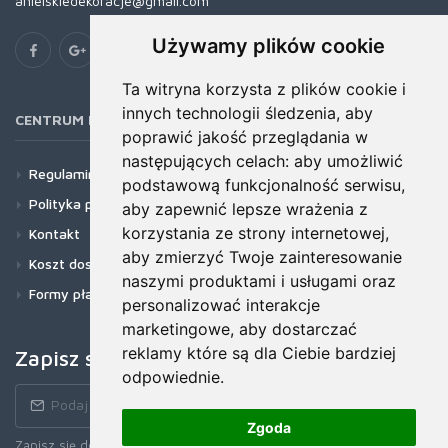
anielskiedekoracje@gmail.com
Używamy plików cookie
Ta witryna korzysta z plików cookie i
innych technologii śledzenia, aby
CENTRUM POMOCY
poprawić jakość przeglądania w
następujących celach:
aby umożliwić
Regulamin
podstawową funkcjonalność serwisu
,
Polityka prywatności
aby zapewnić lepsze wrażenia z
korzystania ze strony internetowej
,
Kontakt
aby zmierzyć Twoje zainteresowanie
Koszt dostawy
naszymi produktami i usługami oraz
Formy płatności
personalizować interakcje
marketingowe
,
aby dostarczać
reklamy które są dla Ciebie bardziej
Zapisz się do newslettera!
odpowiednie
.
Zgoda
Zapisz się do naszego Newslettera, aby otrzymywać wczesne