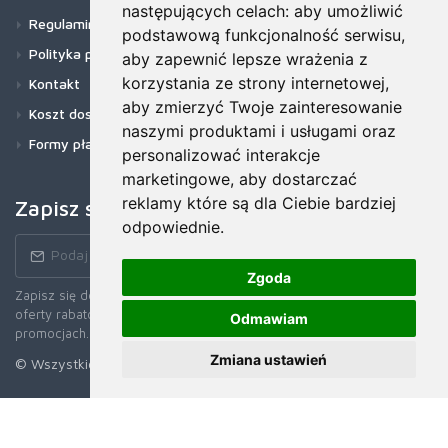
następujących celach:
aby umożliwić
Regulamin
podstawową funkcjonalność serwisu
,
Polityka prywatności
aby zapewnić lepsze wrażenia z
korzystania ze strony internetowej
,
Kontakt
aby zmierzyć Twoje zainteresowanie
Koszt dostawy
naszymi produktami i usługami oraz
Formy płatności
personalizować interakcje
marketingowe
,
aby dostarczać
reklamy które są dla Ciebie bardziej
Zapisz się do newslettera!
odpowiednie
.
Zgoda
Zapisz się do naszego Newslettera, aby otrzymywać wczesne
oferty rabatowe, najnowsze wiadomości, informacje o sprzedaży i
Odmawiam
promocjach.
Zmiana ustawień
© Wszystkie prawa zastrzerzone. 2026