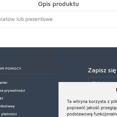
Opis produktu
iatów lub prezentowe.
UM POMOCY
Zapisz się
amin
yka prywatności
Zapisz się do nas
kt
rabatowe, najnows
Ta witryna korzysta z pli
 dostawy
poprawić jakość przeglą
podstawową funkcjonaln
 płatności