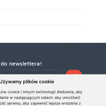
 do newslettera!
Używamy plików cookie
zego Newslettera, aby otrzymywać wczesne oferty
ze wiadomości, informacje o sprzedaży i promocjach.
ków cookie i innych technologii śledzenia, aby
dania w następujących celach:
aby umożliwić
ość serwisu
,
aby zapewnić lepsze wrażenia z