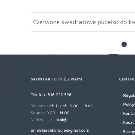
Czerwone kwadratowe pudełko do kw
SKONTAKTUJ SIĘ Z NAMI
CENTR
Telefon:
516 232 528
Regul
Polit
Poniedziałek-Piątek:
9.00 - 18.00
Sobota:
9.00 - 14.00
Konta
Niedziela:
zamknięte
Koszt
anielskiedekoracje@gmail.com
Formy