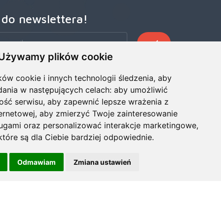
 do newslettera!
Używamy plików cookie
zego Newslettera, aby otrzymywać wczesne oferty
ze wiadomości, informacje o sprzedaży i promocjach.
ków cookie i innych technologii śledzenia, aby
dania w następujących celach:
aby umożliwić
ość serwisu
,
aby zapewnić lepsze wrażenia z
ternetowej
,
aby zmierzyć Twoje zainteresowanie
ługami oraz personalizować interakcje marketingowe
,
tóre są dla Ciebie bardziej odpowiednie
.
Odmawiam
Zmiana ustawień