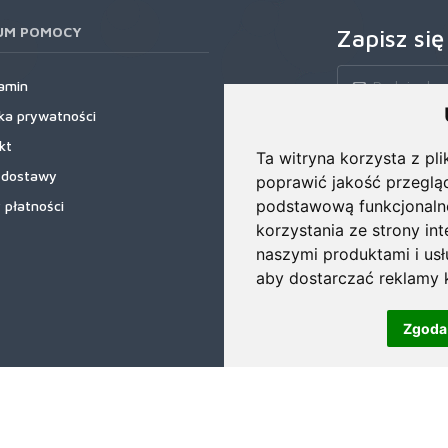
UM POMOCY
Zapisz się
amin
yka prywatności
Zapisz się do nas
kt
rabatowe, najnows
Ta witryna korzysta z pli
 dostawy
poprawić jakość przeglą
podstawową funkcjonaln
 płatności
korzystania ze strony in
naszymi produktami i us
aby dostarczać reklamy k
Zgoda