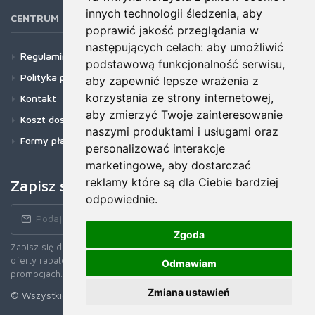
innych technologii śledzenia, aby
CENTRUM POMOCY
poprawić jakość przeglądania w
następujących celach:
aby umożliwić
Regulamin
podstawową funkcjonalność serwisu
,
Polityka prywatności
aby zapewnić lepsze wrażenia z
korzystania ze strony internetowej
,
Kontakt
aby zmierzyć Twoje zainteresowanie
Koszt dostawy
naszymi produktami i usługami oraz
Formy płatności
personalizować interakcje
marketingowe
,
aby dostarczać
reklamy które są dla Ciebie bardziej
Zapisz się do newslettera!
odpowiednie
.
Zgoda
Zapisz się do naszego Newslettera, aby otrzymywać wczesne
oferty rabatowe, najnowsze wiadomości, informacje o sprzedaży i
Odmawiam
promocjach.
Zmiana ustawień
© Wszystkie prawa zastrzerzone. 2026