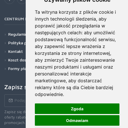
Ta witryna korzysta z plików cookie i
innych technologii śledzenia, aby
CENTRUM POMOCY
poprawić jakość przeglądania w
następujących celach:
aby umożliwić
Regulamin
podstawową funkcjonalność serwisu
,
Polityka prywatności
aby zapewnić lepsze wrażenia z
Kontakt
korzystania ze strony internetowej
,
aby zmierzyć Twoje zainteresowanie
Koszt dostawy
naszymi produktami i usługami oraz
Formy płatności
personalizować interakcje
marketingowe
,
aby dostarczać
Zapisz się do newslettera!
reklamy które są dla Ciebie bardziej
odpowiednie
.
Zgoda
Zapisz się do naszego Newslettera, aby otrzymywać wczesne
oferty rabatowe, najnowsze wiadomości, informacje o sprzedaży i
Odmawiam
promocjach.