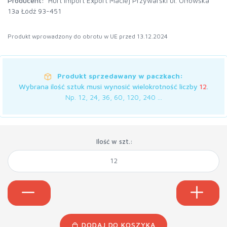
Producent:
Hurt Import Export Maciej Przywarski ul. Orłowska
13a Łódź 93-451
Produkt wprowadzony do obrotu w UE przed 13.12.2024
Produkt sprzedawany w paczkach:
Wybrana ilość sztuk musi wynosić wielokrotność liczby
12
.
Np. 12, 24, 36, 60, 120, 240 ...
Ilość w szt.:
DODAJ DO KOSZYKA