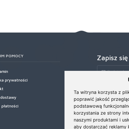
UM POMOCY
Zapisz się
amin
yka prywatności
Zapisz się do nas
kt
rabatowe, najnows
Ta witryna korzysta z pli
 dostawy
poprawić jakość przeglą
podstawową funkcjonaln
 płatności
korzystania ze strony in
naszymi produktami i us
aby dostarczać reklamy k