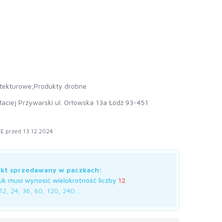
tekturowe,
Produkty drobne
aciej Przywarski ul. Orłowska 13a Łódź 93-451
E przed 13.12.2024
kt sprzedawany w paczkach:
uk musi wynosić wielokrotność liczby
12
.
12, 24, 36, 60, 120, 240 ...