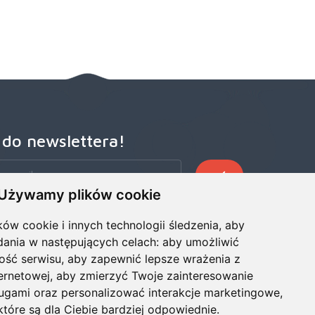
 do newslettera!
Używamy plików cookie
zego Newslettera, aby otrzymywać wczesne oferty
ze wiadomości, informacje o sprzedaży i promocjach.
ków cookie i innych technologii śledzenia, aby
dania w następujących celach:
aby umożliwić
ość serwisu
,
aby zapewnić lepsze wrażenia z
ternetowej
,
aby zmierzyć Twoje zainteresowanie
ługami oraz personalizować interakcje marketingowe
,
tóre są dla Ciebie bardziej odpowiednie
.