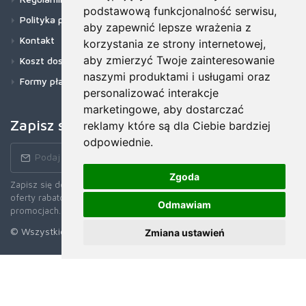
podstawową funkcjonalność serwisu
,
Polityka prywatności
aby zapewnić lepsze wrażenia z
Kontakt
korzystania ze strony internetowej
,
aby zmierzyć Twoje zainteresowanie
Koszt dostawy
naszymi produktami i usługami oraz
Formy płatności
personalizować interakcje
marketingowe
,
aby dostarczać
Zapisz się do newslettera!
reklamy które są dla Ciebie bardziej
odpowiednie
.
Zgoda
Zapisz się do naszego Newslettera, aby otrzymywać wczesne
oferty rabatowe, najnowsze wiadomości, informacje o sprzedaży i
Odmawiam
promocjach.
© Wszystkie prawa zastrzerzone. 2026
Zmiana ustawień