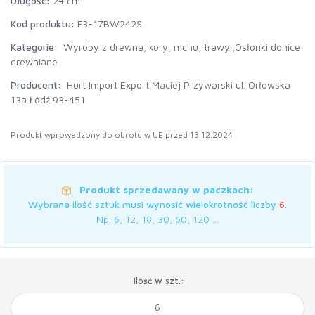
Długość:
24 cm
Kod produktu:
F3-17BW242S
Kategorie:
Wyroby z drewna, kory, mchu, trawy.,
Osłonki donice
drewniane
Producent:
Hurt Import Export Maciej Przywarski ul. Orłowska
13a Łódź 93-451
Produkt wprowadzony do obrotu w UE przed 13.12.2024
Produkt sprzedawany w paczkach:
Wybrana ilość sztuk musi wynosić wielokrotność liczby
6
.
Np. 6, 12, 18, 30, 60, 120 ...
Ilość w szt.: