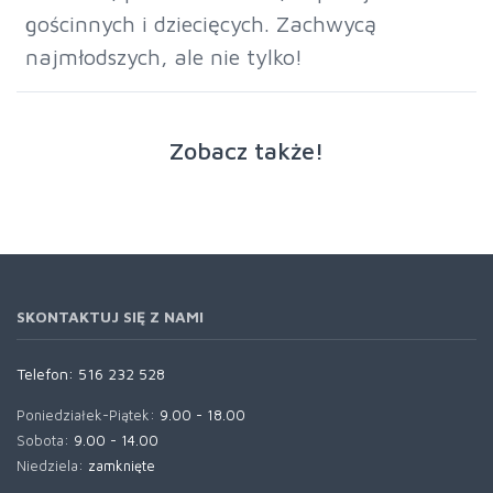
gościnnych i dziecięcych. Zachwycą
najmłodszych, ale nie tylko!
Zobacz także!
SKONTAKTUJ SIĘ Z NAMI
Telefon:
516 232 528
Poniedziałek-Piątek:
9.00 - 18.00
Sobota:
9.00 - 14.00
Niedziela:
zamknięte