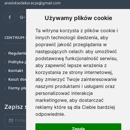
anielskiedekoracje@gmail.com
Używamy plików cookie
Ta witryna korzysta z plików cookie i
innych technologii śledzenia, aby
CENTRUM POMOCY
poprawić jakość przeglądania w
następujących celach:
aby umożliwić
Regulamin
podstawową funkcjonalność serwisu
,
Polityka prywatności
aby zapewnić lepsze wrażenia z
Kontakt
korzystania ze strony internetowej
,
aby zmierzyć Twoje zainteresowanie
Koszt dostawy
naszymi produktami i usługami oraz
Formy płatności
personalizować interakcje
marketingowe
,
aby dostarczać
Zapisz się do newslettera!
reklamy które są dla Ciebie bardziej
odpowiednie
.
Zgoda