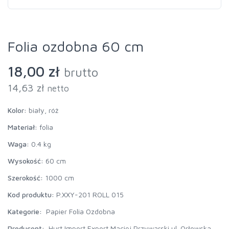
Folia ozdobna 60 cm
18,00 zł
brutto
14,63 zł
netto
Kolor:
biały, róż
Materiał:
folia
Waga:
0.4 kg
Wysokość:
60 cm
Szerokość:
1000 cm
Kod produktu:
P.XXY-201 ROLL 015
Kategorie:
Papier Folia Ozdobna
Producent:
Hurt Import Export Maciej Przywarski ul. Orłowska