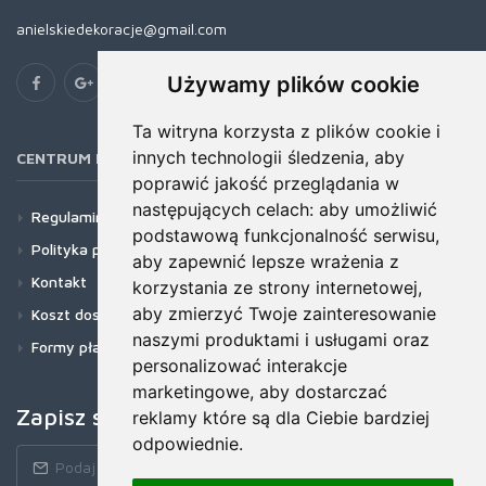
anielskiedekoracje@gmail.com
Używamy plików cookie
Ta witryna korzysta z plików cookie i
innych technologii śledzenia, aby
CENTRUM POMOCY
poprawić jakość przeglądania w
następujących celach:
aby umożliwić
Regulamin
podstawową funkcjonalność serwisu
,
Polityka prywatności
aby zapewnić lepsze wrażenia z
Kontakt
korzystania ze strony internetowej
,
aby zmierzyć Twoje zainteresowanie
Koszt dostawy
naszymi produktami i usługami oraz
Formy płatności
personalizować interakcje
marketingowe
,
aby dostarczać
Zapisz się do newslettera!
reklamy które są dla Ciebie bardziej
odpowiednie
.