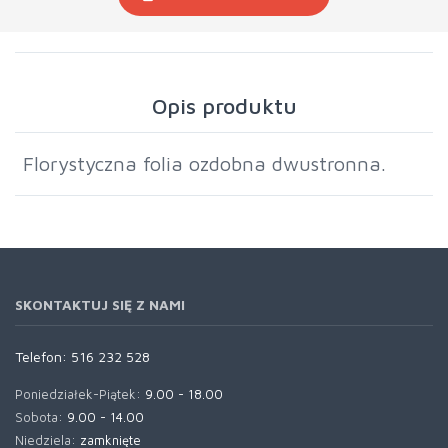
Opis produktu
Florystyczna folia ozdobna dwustronna.
SKONTAKTUJ SIĘ Z NAMI
Telefon:
516 232 528
Poniedziałek-Piątek:
9.00 - 18.00
Sobota:
9.00 - 14.00
Niedziela:
zamknięte