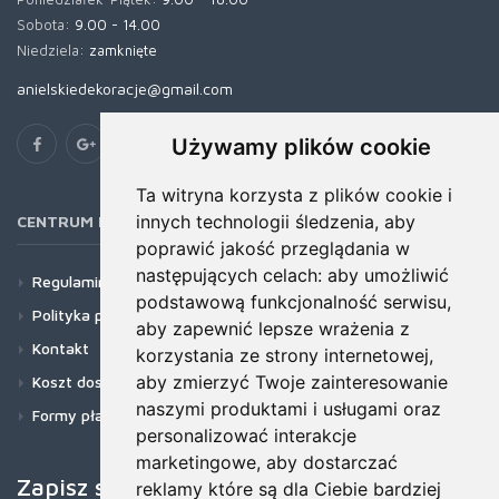
Sobota:
9.00 - 14.00
Niedziela:
zamknięte
anielskiedekoracje@gmail.com
Używamy plików cookie
Ta witryna korzysta z plików cookie i
innych technologii śledzenia, aby
CENTRUM POMOCY
poprawić jakość przeglądania w
następujących celach:
aby umożliwić
Regulamin
podstawową funkcjonalność serwisu
,
Polityka prywatności
aby zapewnić lepsze wrażenia z
Kontakt
korzystania ze strony internetowej
,
aby zmierzyć Twoje zainteresowanie
Koszt dostawy
naszymi produktami i usługami oraz
Formy płatności
personalizować interakcje
marketingowe
,
aby dostarczać
Zapisz się do newslettera!
reklamy które są dla Ciebie bardziej