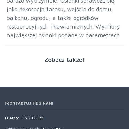
bardzo wytrzymałe. Osłonki sprawdzą się
jako dekoracja tarasu, wejścia do domu,
balkonu, ogrodu, a także ogródków
restauracyjnych i kawiarnianych. Wymiary
największej osłonki podane w parametrach
Zobacz także!
SKONTAKTUJ SIĘ Z NAMI
Telefon:
516 232 528
Poniedziałek-Piątek:
9.00 - 18.00