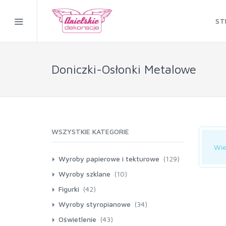
ST
Doniczki-Osłonki Metalowe
WSZYSTKIE KATEGORIE
Wie
Wyroby papierowe i tekturowe
(129)
Pudełka do kwiatów (Flower Box)
Wyroby szklane
(10)
(57)
Szklane Naczynia Wiszące: Fiolki,
Figurki
(42)
Łezki, Kule
(48)
Papier Folia Ozdobna
(15)
Aniołki
Wyroby styropianowe
(34)
(4)
Flower Box Pudełka Zamszowe-
(2)
Obręcze styropianowe
Oświetlenie
(43)
Welurowe