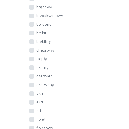
brązowy
brzoskwiniowy
burgund
błękit
błękitny
chabrowy
ciepły
czarny
czerwień
czerwony
ekri
ekrii
erii
fiolet
fioletowy