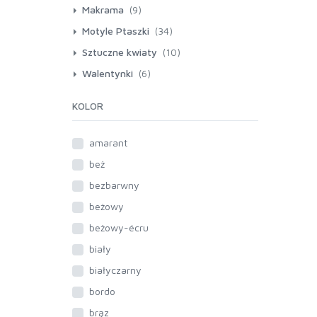
(2)
Bombki świąteczne.
Makrama
(9)
Motyle Ptaszki
(34)
Sztuczne kwiaty
(10)
Walentynki
(6)
KOLOR
amarant
beż
bezbarwny
beżowy
beżowy-écru
biały
białyczarny
bordo
brąz