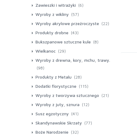
Lampiony Bambusowe Wiklinowe
(5)
Kule styropianowe
Zawieszki i witrażyki
(6)
(9)
Metalowe Drewniane
(7)
(3)
Stożki styropianowe
Zawieszki i witrażyki drewniane
Wyroby z wikliny
(57)
(8)
Wianki wiklinowe białe, szare lub
(1)
Jajka styropianowe
Wyroby akrylowe przeźroczyste
(22)
(18)
Oświetlenie LED
naturalne.
(1)
Kule plastikowe przezroczyste
Produkty drobne
(43)
(15)
(0)
Oświetlenie Led Solar
(0)
Jajka akrylowe
Bukszpanowe sztuczne kule
(8)
(1)
Serca Wiklinowe
(1)
Serca akrylowe przezroczyste
Wielkanoc
(29)
(6)
Kosze wiklinowe
Gwiazdy, łezki, dzwonki i inne
(3)
Kurczaki
Wyroby z drewna, kory, mchu, trawy.
produkty akrylowe.
(98)
(0)
(24)
Osłonki donice drewniane
Produkty z Metalu
(28)
(0)
Medaliony akrylowe
(28)
(14)
Osłonki-pojemniki z mchu kory.
Doniczki-Osłonki Metalowe
Dodatki florystyczne
(115)
(9)
Wstążki Taśmy
Wyroby z tworzywa sztucznego
(21)
(11)
Torebki do kwiatów
Rowerki, Wózeczki z Technorattanu
Wyroby z juty, sznura
(12)
(5)
(18)
Osłonki na doniczki
Susz egzotyczny
(41)
(0)
Doniczki Osłonki plastikowe
Skandynawskie Skrzaty
(77)
Boże Narodzenie
(32)