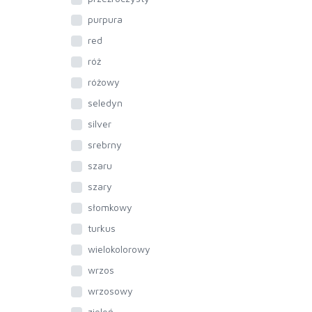
purpura
red
róż
różowy
seledyn
silver
srebrny
szaru
szary
słomkowy
turkus
wielokolorowy
wrzos
wrzosowy
zieleń